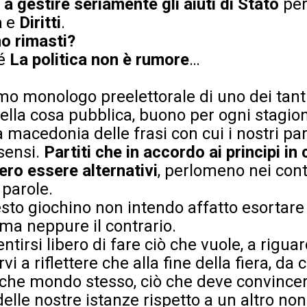
 a gestire seriamente gli aiuti di Stato
pe
a
e
Diritti
.
o rimasti?
hé
La politica non è rumore
…
o monologo preelettorale di uno dei tanti
ella cosa pubblica, buono per ogni stagion
 macedonia delle frasi con cui i nostri par
sensi.
Partiti che in accordo ai principi in
ro essere alternativi
, perlomeno nei cont
 parole.
esto giochino non intendo affatto esortare
 ma neppure il contrario.
tirsi libero di fare ciò che vuole, a riguar
rvi a riflettere che alla fine della fiera, d
ù che mondo stesso, ciò che deve convincer
elle nostre istanze rispetto a un altro no