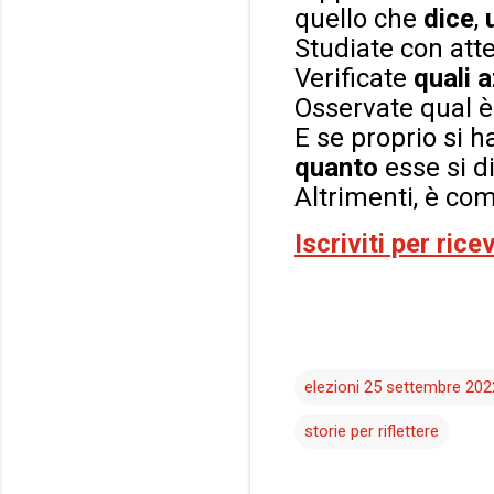
quello che
dice
,
Studiate con att
Verificate
quali a
Osservate qual 
E se proprio si h
quanto
esse si d
Altrimenti, è co
Iscriviti per ric
elezioni 25 settembre 202
storie per riflettere
C