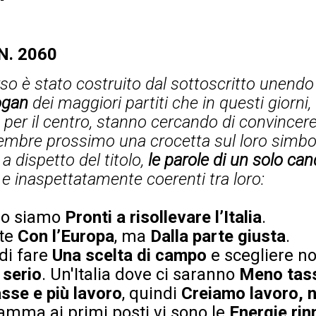
 N. 2060
rso è stato costruito dal sottoscritto unend
ogan
dei maggiori partiti che in questi giorni,
per il centro, stanno cercando di convincere g
tembre prossimo una crocetta sul loro simbo
 dispetto del titolo,
le parole di un solo ca
 inaspettatamente coerenti tra loro:
 io siamo
Pronti a risollevare l’Italia
.
te
Con l’Europa
, ma
Dalla parte giusta
.
di fare
Una scelta di campo
e scegliere no
l serio
. Un'Italia dove ci saranno
Meno tass
sse e più lavoro
, quindi
Creiamo lavoro, 
amma ai primi posti vi sono le
Energie rin