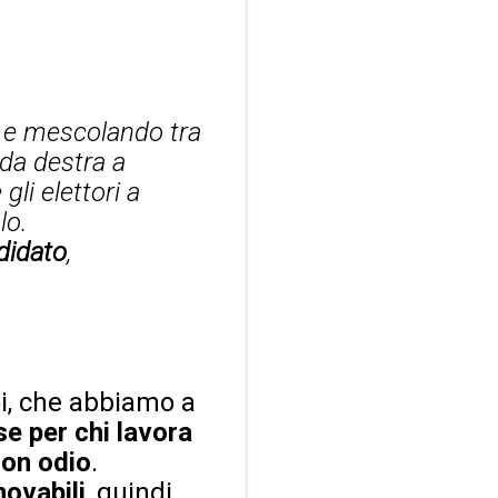
o e mescolando tra
 da destra a
li elettori a
lo.
ndidato
,
i, che abbiamo a
e per chi lavora
non odio
.
novabili
, quindi