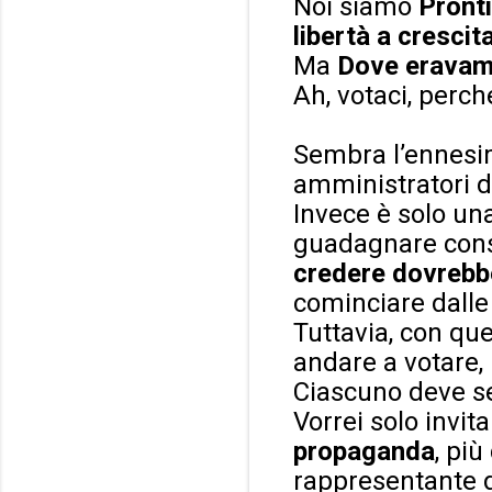
Noi siamo
Pronti
libertà a crescit
Ma
Dove eravam
Ah, votaci, perc
Sembra l’ennesim
amministratori d
Invece è solo una
guadagnare con
credere dovrebbe
cominciare dalle
Tuttavia, con qu
andare a votare,
Ciascuno deve sen
Vorrei solo invita
propaganda
, pi
rappresentante d