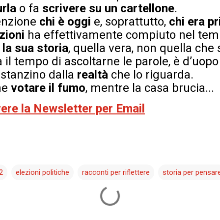
urla
o fa
scrivere su un cartellone
.
enzione
chi è oggi
e, soprattutto,
chi era p
zioni
ha effettivamente compiuto nel tem
è
la sua storia
, quella vera, non quella che 
a il tempo di ascoltarne le parole, è d’uopo
istanzino dalla
realtà
che lo riguarda.
me
votare il fumo
, mentre la casa brucia...
evere la Newsletter per Email
2
elezioni politiche
racconti per riflettere
storia per pensar