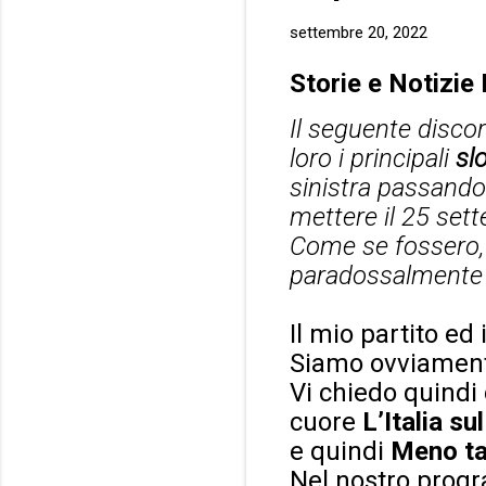
settembre 20, 2022
Storie e Notizie
Il seguente disco
loro i principali
sl
sinistra passando 
mettere il 25 set
Come se fossero, a
paradossalmente e
Il mio partito ed
Siamo ovviamen
Vi chiedo quindi 
cuore
L’Italia su
e quindi
Meno ta
Nel nostro progr