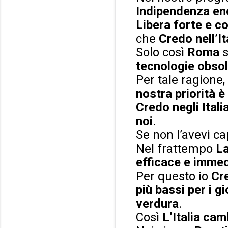
Indipendenza ene
Libera forte e co
che
Credo nell’I
Solo così
Roma
tecnologie obsole
Per tale ragione,
nostra priorità è
Credo negli Itali
noi
.
Se non l’avevi cap
Nel frattempo
La
efficace e imme
Per questo io
Cre
più bassi per i g
verdura
.
Così
L’Italia cam