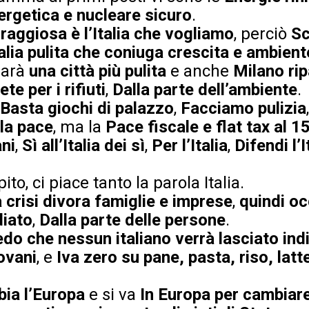
rgetica e nucleare sicuro
.
raggiosa è l’Italia che vogliamo
, perciò
Sc
talia pulita che coniuga crescita e ambient
sarà
una città più pulita
e anche
Milano rip
te per i rifiuti
,
Dalla parte dell’ambiente
.
Basta giochi di palazzo
,
Facciamo pulizia
 la pace
, ma la
Pace fiscale e flat tax al 1
ani
,
Sì all’Italia dei sì
,
Per l’Italia
,
Difendi l’
ito, ci piace tanto la parola Italia.
 crisi divora famiglie e imprese
,
quindi oc
diato
,
Dalla parte delle persone
.
do che nessun italiano verrà lasciato ind
iovani
, e
Iva zero su pane, pasta, riso, latte
bia l’Europa
e si va
In Europa per cambiare