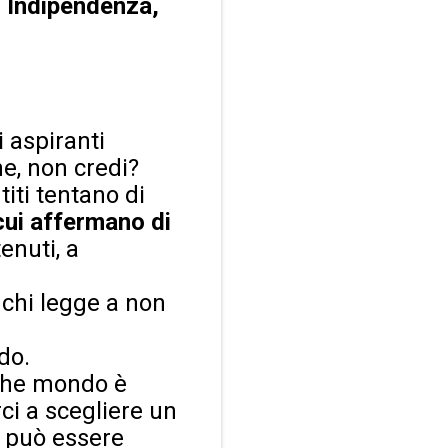
r
Indipendenza,
 aspiranti
e, non credi?
titi tentano di
 cui affermano di
enuti, a
 chi legge a non
do.
a che mondo è
ci a scegliere un
n può essere