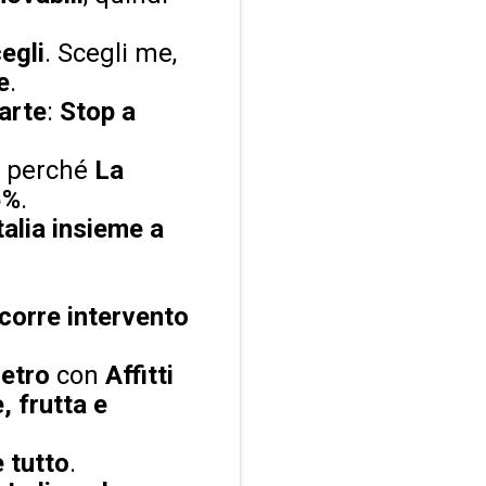
egli
. Scegli me,
e
.
arte
:
Stop a
, perché
La
5%
.
Italia insieme a
corre intervento
ietro
con
Affitti
, frutta e
 tutto
.