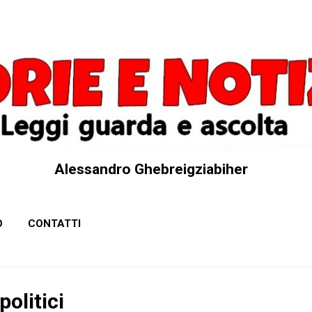
Passa ai contenuti principali
Alessandro Ghebreigziabiher
O
CONTATTI
politici