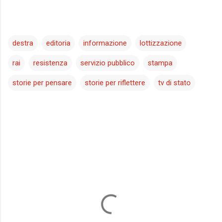
destra
editoria
informazione
lottizzazione
rai
resistenza
servizio pubblico
stampa
storie per pensare
storie per riflettere
tv di stato
C
o
m
m
e
n
t
i