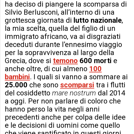
ha deciso di piangere la scomparsa di
Silvio Berlusconi, all’interno di una
grottesca giornata di
lutto nazionale
,
la mia scelta, quella del figlio di un
immigrato africano, va ai disgraziati
deceduti durante l’ennesimo viaggio
per la sopravvivenza al largo della
Grecia, dove si
temono
600 morti
e
anche oltre, di cui almeno
100
bambini
. I quali si vanno a sommare ai
25.000
che sono
scomparsi
tra i flutti
del cosiddetto
mare nostrum
dal 2014
a oggi. Per non parlare di coloro che
hanno perso la vita negli anni
precedenti anche per colpa delle idee
e le decisioni di uomini come quello
che viene santificato in questi giorni…