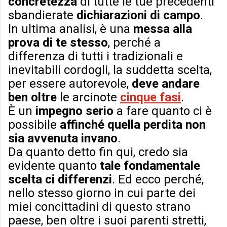
concretezza
di tutte le tue precedenti
sbandierate
dichiarazioni di campo
.
In ultima analisi, è una
messa alla
prova di te stesso
, perché a
differenza di tutti i tradizionali e
inevitabili cordogli, la suddetta scelta,
per essere autorevole,
deve andare
ben oltre
le arcinote
cinque fasi
.
È un
impegno serio
a fare quanto ci è
possibile
affinché quella perdita non
sia avvenuta invano
.
Da quanto detto fin qui, credo sia
evidente quanto
tale fondamentale
scelta ci differenzi
. Ed ecco perché,
nello stesso giorno in cui parte dei
miei concittadini di questo strano
paese, ben oltre i suoi parenti stretti,