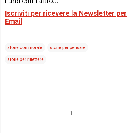
l’uno con l’altro...
Iscriviti per ricevere la Newsletter per
Email
storie con morale
storie per pensare
storie per riflettere
C
o
m
m
e
n
t
i