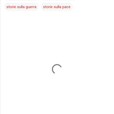
storie sulla guerra
storie sulla pace
C
o
m
m
e
n
t
i