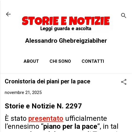
Passa ai contenuti principali
Alessandro Ghebreigziabiher
ABOUT
CHI SONO
CONTATTI
Cronistoria dei piani per la pace
novembre 21, 2025
Storie e Notizie N. 2297
È stato
presentato
ufficialmente
l’ennesimo “
piano per la pace
”, in tal