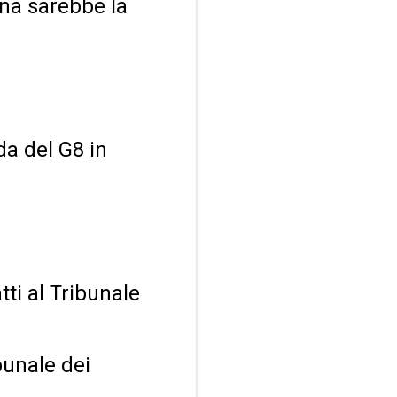
ana sarebbe la
da del G8 in
tti al Tribunale
ibunale dei