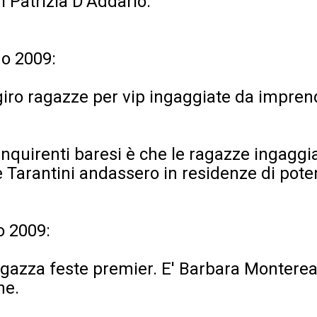
di Patrizia D'Addario.
o 2009:
giro ragazze per vip ingaggiate da impren
 inquirenti baresi è che le ragazze ingaggi
 Tarantini andassero in residenze di poten
o 2009:
gazza feste premier. E' Barbara Montereal
ne.