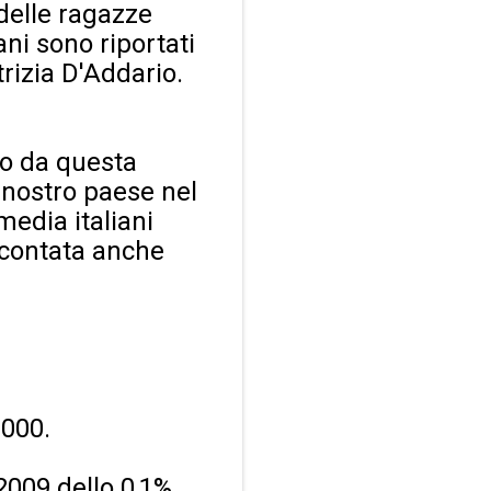
 delle ragazze
ni sono riportati
rizia D'Addario.
do da questa
 nostro paese nel
media italiani
ccontata anche
2000.
2009 dello 0,1%