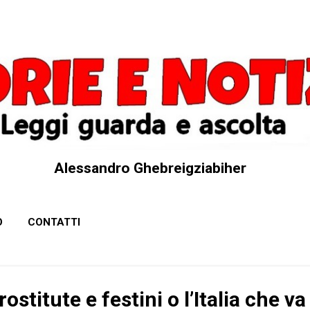
Passa ai contenuti principali
Alessandro Ghebreigziabiher
O
CONTATTI
ostitute e festini o l’Italia che va