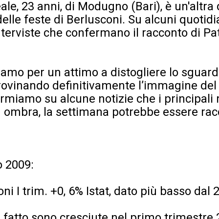
le, 23 anni, di Modugno (Bari), è un'altra
lle feste di Berlusconi. Su alcuni quotidia
nterviste che confermano il racconto di Pat
viamo per un attimo a distogliere lo sguar
rovinando definitivamente l’immagine del
rmiamo su alcune notizie che i principali 
n ombra, la settimana potrebbe essere ra
o 2009:
oni I trim. +0, 6% Istat, dato più basso dal 
i fatto sono cresciute nel primo trimestre 