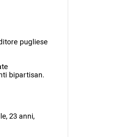
ditore pugliese
ate
ti bipartisan.
e, 23 anni,