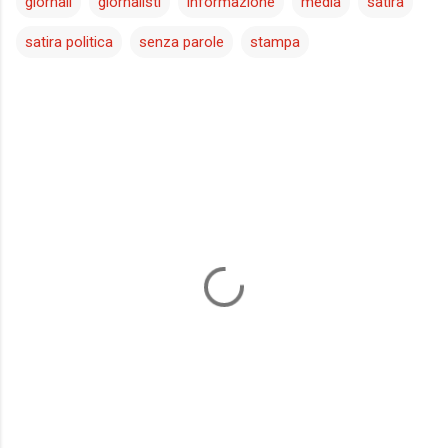
giornali
giornalisti
informazione
media
satira
satira politica
senza parole
stampa
C
o
m
m
e
n
t
i