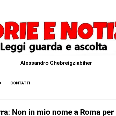
Passa ai contenuti principali
Alessandro Ghebreigziabiher
O
CONTATTI
rra: Non in mio nome a Roma per 