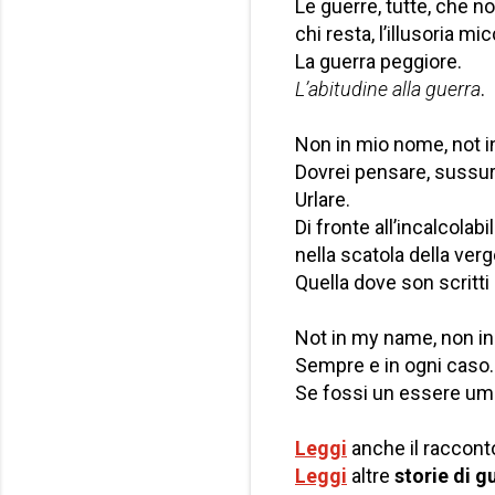
Le guerre, tutte, che n
chi resta, l’illusoria mi
La guerra peggiore.
L’abitudine alla guerra
.
Non in mio nome, not 
Dovrei pensare, sussurr
Urlare.
Di fronte all’incalcolab
nella scatola della ver
Quella dove son scritti i
Not in my name, non i
Sempre e in ogni caso.
Se fossi un essere u
Leggi
anche il raccont
Leggi
altre
storie di g