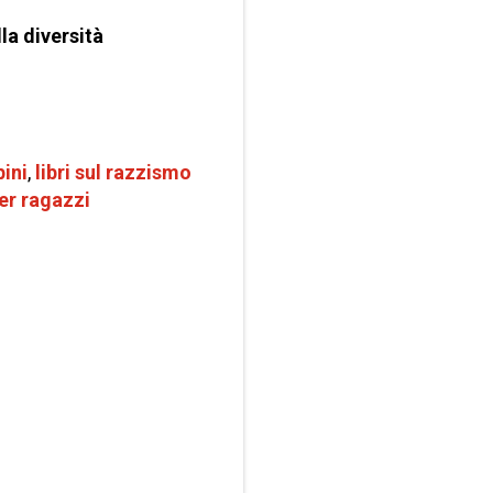
lla diversità
ini
,
libri sul razzismo
per ragazzi