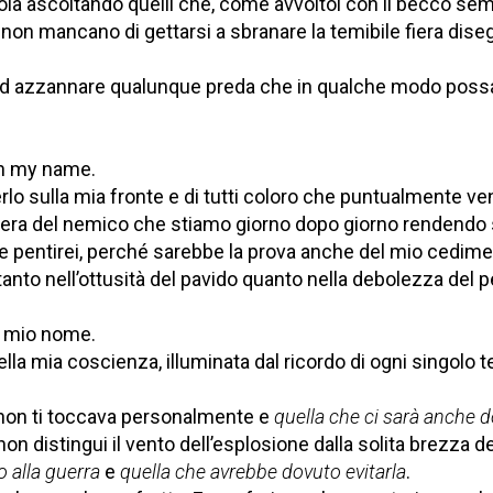
gola ascoltando quelli che, come avvoltoi con il becco se
, non mancano di gettarsi a sbranare la temibile fiera diseg
 ad azzannare qualunque preda che in qualche modo possa e
in my name.
erlo sulla mia fronte e di tutti coloro che puntualmente ve
hera del nemico che stiamo giorno dopo giorno rendendo
ne pentirei, perché sarebbe la prova anche del mio cedime
tanto nell’ottusità del pavido quanto nella debolezza del p
n mio nome.
della mia coscienza, illuminata dal ricordo di ogni singolo
on ti toccava personalmente e
quella che ci sarà anche 
non distingui il vento dell’esplosione dalla solita brezza d
o alla guerra
e
quella che avrebbe dovuto evitarla
.