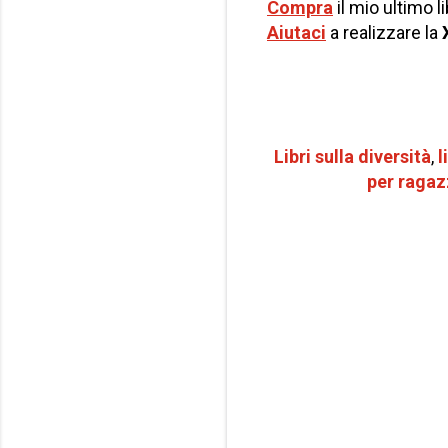
Compra
il mio ultimo l
Aiutaci
a realizzare la
Libri sulla diversità
,
l
per r
agaz