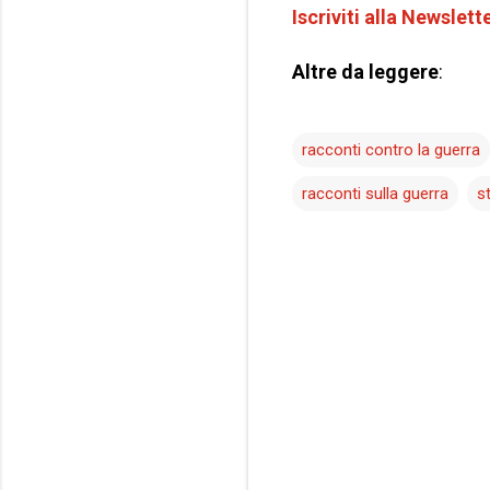
Iscriviti alla Newslett
Altre da leggere
:
racconti contro la guerra
racconti sulla guerra
s
C
o
m
m
e
n
t
i