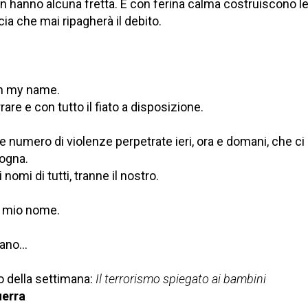
on hanno alcuna fretta. E con ferina calma costruiscono l
ccia che mai ripagherà il debito.
in my name.
are e con tutto il fiato a disposizione.
ile numero di violenze perpetrate ieri, ora e domani, che c
gogna.
 nomi di tutti, tranne il nostro.
n mio nome.
mano…
o della settimana:
Il terrorismo spiegato ai bambini
uerra