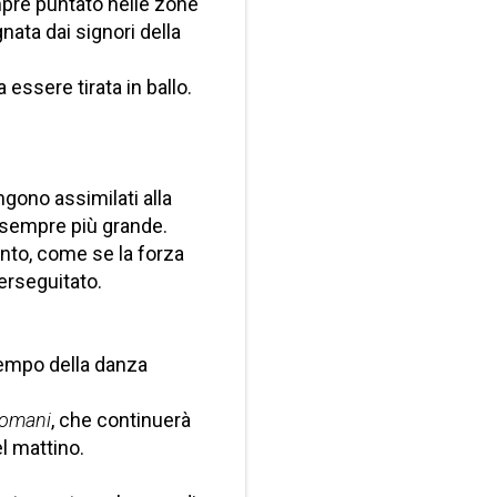
mpre puntato nelle zone
nata dai signori della
ssere tirata in ballo.
ngono assimilati alla
 sempre più grande.
nto, come se la forza
erseguitato.
 tempo della danza
domani
, che continuerà
el mattino.