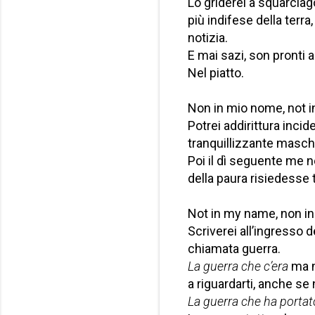
Lo griderei a squarcia
più indifese della terra
notizia.
E mai sazi, son pronti
Nel piatto.
Non in mio nome, not 
Potrei addirittura incid
tranquillizzante masc
Poi il dì seguente me 
della paura risiedesse 
Not in my name, non i
Scriverei all’ingresso 
chiamata guerra.
La guerra che c’era
ma n
a riguardarti, anche se 
La guerra che ha portat