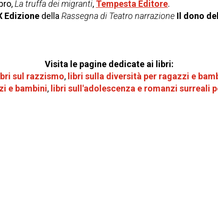
ibro,
La truffa dei migranti
,
Tempesta Editore
.
X Edizione
della
Rassegna di Teatro narrazione
Il dono de
Visita le pagine dedicate ai libri:
ibri sul razzismo
,
libri sulla diversità per
ragazzi e bamb
zi e bambini
,
libri sull'adolescenza e romanzi surreali 