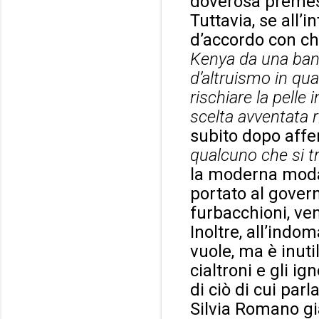
doverosa preme
Tuttavia, se all
d’accordo con c
Kenya da una ban
d’altruismo in qu
rischiare la pelle 
scelta avventata r
subito dopo affe
qualcuno che si tr
la moderna modal
portato al govern
furbacchioni, ven
Inoltre, all’indo
vuole, ma è inuti
cialtroni e gli 
di ciò di cui par
Silvia Romano g