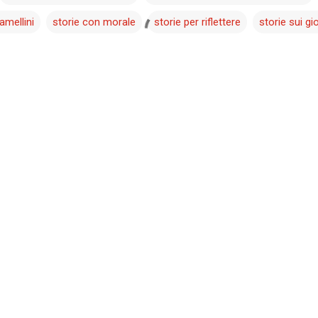
mellini
storie con morale
storie per riflettere
storie sui gio