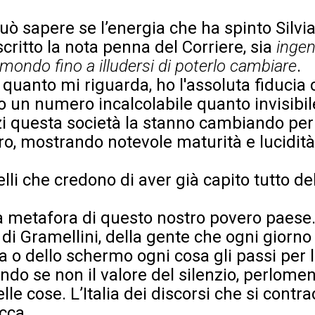
uò sapere se l’energia che ha spinto Silvi
critto la nota penna del Corriere, sia
inge
 mondo fino a illudersi di poterlo cambiare
.
r quanto mi riguarda, ho l'assoluta fiducia
un numero incalcolabile quanto invisibile
i questa società la stanno cambiando per d
tero, mostrando notevole maturità e lucidità
elli che credono di aver già capito tutto de
a metafora di questo nostro povero paese
ia di Gramellini, della gente che ogni giorn
a o dello schermo ogni cosa gli passi per l
ando se non il valore del silenzio, perlome
e cose. L’Italia dei discorsi che si contra
icca.