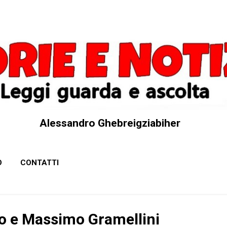
Passa ai contenuti principali
Alessandro Ghebreigziabiher
O
CONTATTI
o e Massimo Gramellini