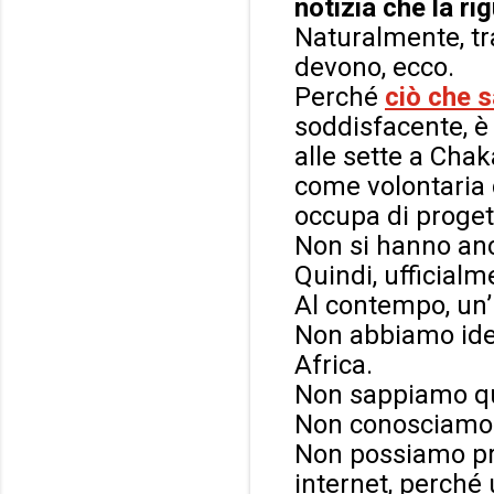
notizia che la ri
Naturalmente, tr
devono, ecco.
Perché
ciò che 
soddisfacente, è
alle sette a Cha
come volontaria
occupa di progett
Non si hanno anc
Quindi, ufficialm
Al contempo, un’
Non abbiamo idea
Africa.
Non sappiamo qua
Non conosciamo i
Non possiamo pre
internet, perché 