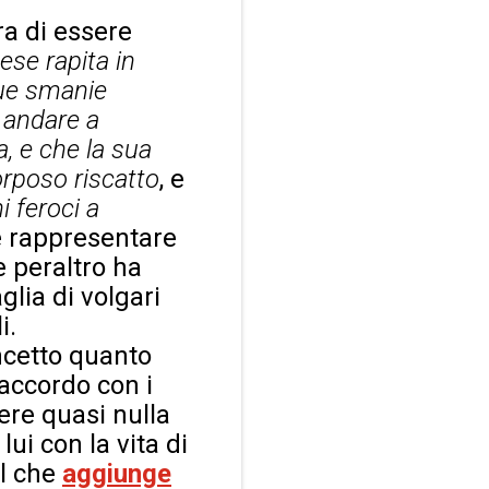
ra di essere
ese rapita in
sue smanie
 andare a
a, e che la sua
corposo riscatto
, e
i feroci a
he rappresentare
 peraltro ha
glia di volgari
i.
ncetto quanto
’accordo con i
ere quasi nulla
ui con la vita di
l che
aggiunge