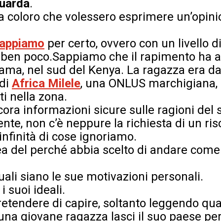
guarda
.
a coloro che volessero esprimere un’opini
sappiamo
per certo, ovvero con un livello di
 ben poco.Sappiamo che il rapimento ha a
kama, nel sud del Kenya. La ragazza era da
 di
Africa Milele
, una ONLUS marchigiana, 
i nella zona.
ora informazioni sicure sulle ragioni del 
ente, non c’è neppure la richiesta di un ris
infinità di cose ignoriamo.
 del perché abbia scelto di andare come 
li siano le sue motivazioni personali.
 suoi ideali.
tendere di capire, soltanto leggendo qua
una giovane ragazza lasci il suo paese per