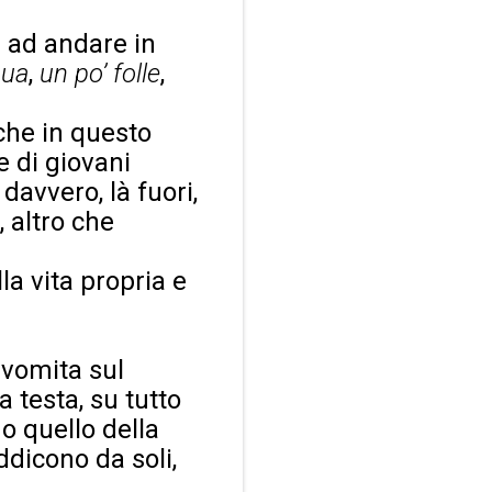
a ad andare in
nua
,
un po’ folle
,
 che in questo
 di giovani
avvero, là fuori,
, altro che
lla vita propria e
.
o vomita sul
a testa, su tutto
no quello della
ddicono da soli,