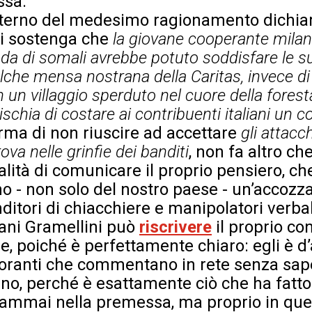
ssa.
’interno del medesimo ragionamento dichia
hi sostenga che
la giovane cooperante milan
da di somali avrebbe potuto soddisfare le 
alche mensa nostrana della Caritas, invece di
in un villaggio sperduto nel cuore della forest
ischia di costare ai contribuenti italiani un 
rma di non riuscire ad accettare
gli attacch
ova nelle grinfie dei banditi
, non fa altro c
ità di comunicare il proprio pensiero, che
o - non solo del nostro paese - un’accozza
ditori di chiacchiere e manipolatori verbal
mani Gramellini può
riscrivere
il proprio co
le, poiché è perfettamente chiaro: egli è d
ignoranti che commentano in rete senza sap
lano, perché è esattamente ciò che ha fatto l
iammai nella premessa, ma proprio in que