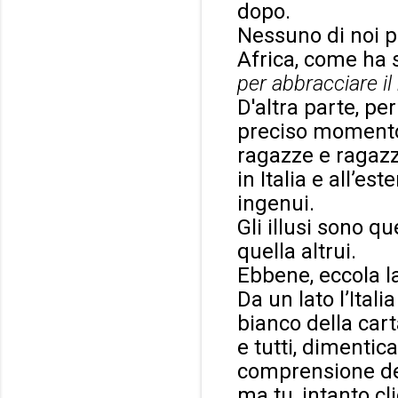
dopo.
Nessuno di noi p
Africa, come ha s
per abbracciare il
D'altra parte, pe
preciso momento 
ragazze e ragazz
in Italia e all’es
ingenui.
Gli illusi sono qu
quella altrui.
Ebbene, eccola l
Da un lato l’Ital
bianco della cart
e tutti, dimentic
comprensione dell
ma tu, intanto cl