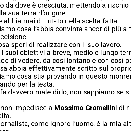
o da dove è cresciuta, mettendo a rischio 
lla sua terra d’origine.
abbia mai dubitato della scelta fatta.
riamo cosa l’abbia convinta ancor di più a 
decisione.
a speri di realizzare con il suo lavoro.
 suoi obiettivi a breve, medio e lungo ter
do di vedere, da così lontano e con così
sa abbia effettivamente scritto sul propri
piamo cosa stia provando in questo mome
ando per la testa.
, fa davvero male dirlo, non sappiamo se s
ò non impedisce a
Massimo Gramellini
di r
ita.
ornalista, come ignoro l’uomo, è la mia al