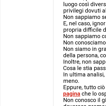
luogo così divers
privilegi dovuti a
Non sappiamo se 
E, nel caso, igno
propria difficile 
Non sappiamo cos
Non conosciamo i
Non siamo in gra
della persona, co
Inoltre, non sap
Cosa le stia pass
In ultima analisi
meno.
Eppure, tutto ci
pagina
che lo osp
Non conosco il gi