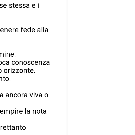
se stessa e i
tenere fede alla
mine.
 poca conoscenza
o orizzonte.
nto.
ia ancora viva o
iempire la nota
trettanto