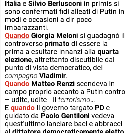
Italia
e
Silvio Berlusconi
in primis si
sono confermati fidi alleati di Putin in
modi e occasioni a dir poco
imbarazzanti.
Quando
Giorgia Meloni
si guadagnò il
controverso
primato
di essere la
prima a esultare innanzi alla
quarta
elezione
, altrettanto discutibile dal
punto di vista democratico, del
compagno
Vladimir
.
Quando
Matteo Renzi
scendeva in
campo proprio accanto a Putin contro
– udite, udite - il
terrorismo
…
E
quando
il governo targato
PD
e
guidato da
Paolo Gentiloni
vedeva
quest’ultimo lanciare baci e abbracci
al
dittatore democraticamente eletto
,