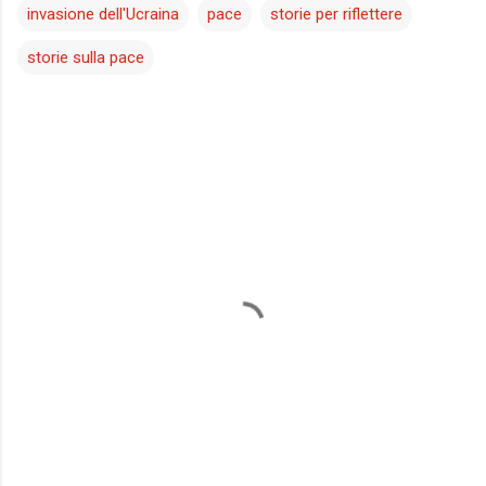
invasione dell'Ucraina
pace
storie per riflettere
storie sulla pace
C
o
m
m
e
n
t
i