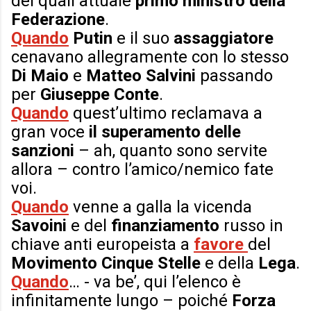
dei quali attuale
primo ministro della
Federazione
.
Quando
Putin
e il suo
assaggiatore
cenavano allegramente con lo stesso
Di Maio
e
Matteo
Salvini
passando
per
Giuseppe Conte
.
Quando
quest’ultimo reclamava a
gran voce
il superamento delle
sanzioni
– ah, quanto sono servite
allora – contro l’amico/nemico fate
voi.
Quando
venne a galla la vicenda
Savoini
e del
finanziamento
russo in
chiave anti europeista a
favore
del
Movimento Cinque Stelle
e della
Lega
.
Quando
… - va be’, qui l’elenco è
infinitamente lungo – poiché
Forza