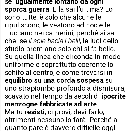
sei
ugualmente lontano da ogni
sporca guerra
. E la sai l’ultima? Lo
sono tutte, è solo che alcune le
ripuliscono, le vestono ad hoc e le
truccano nei camerini, perché si sa
che se
il sole bacia i belli
, le luci dello
studio premiano solo chi si
fa
bello.
Su quella linea che circonda in modo
uniforme e soprattutto coerente lo
schifo al centro, è come trovarsi
in
equilibro su una corda sospesa
su
uno strapiombo profondo a dismisura,
scavato nel tempo da secoli di
ipocrite
menzogne fabbricate ad arte
.
Ma tu
resisti
, ci provi, devi farlo,
altrimenti nessuno lo farà. Perché a
quanto pare è davvero difficile oggi