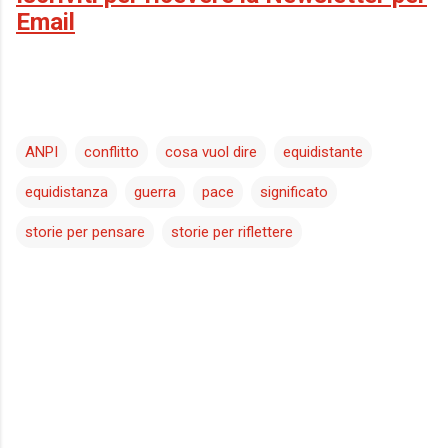
Email
ANPI
conflitto
cosa vuol dire
equidistante
equidistanza
guerra
pace
significato
storie per pensare
storie per riflettere
C
o
m
m
e
n