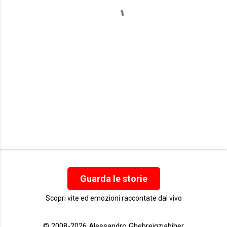
t
i
Guarda le storie
Scopri vite ed emozioni raccontate dal vivo
© 2008-2026 Alessandro Ghebreigziabiher