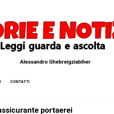
Passa ai contenuti principali
Alessandro Ghebreigziabiher
O
CONTATTI
rassicurante portaerei