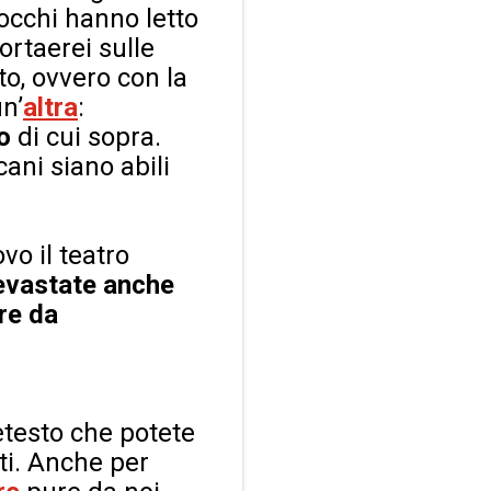
 occhi hanno letto
ortaerei sulle
to, ovvero con la
un’
altra
:
o
di cui sopra.
ani siano abili
vo il teatro
devastate anche
ire da
retesto che potete
ti. Anche per