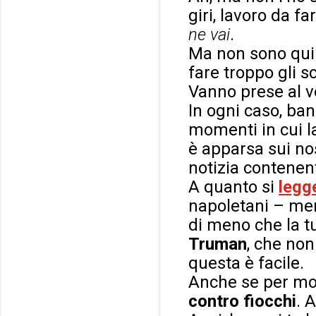
giri, lavoro da fa
ne vai
.
Ma non sono qui 
fare troppo gli 
Vanno prese al v
In ogni caso, ban
momenti in cui 
è apparsa sui no
notizia contenen
A quanto si
legg
napoletani – mer
di meno che la 
Truman
, che no
questa è facile.
Anche se per mol
contro fiocchi
. 