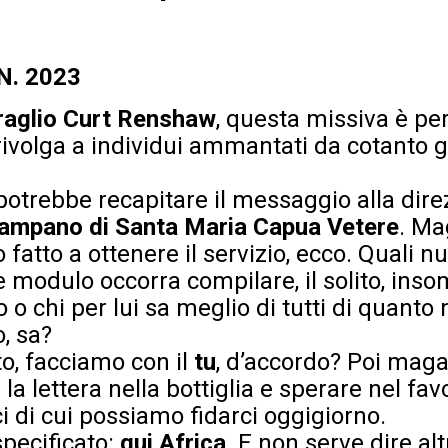
 N. 2023
aglio Curt Renshaw
, questa missiva è per 
rivolga a individui ammantati da cotanto g
i potrebbe recapitare il messaggio alla dir
Campano di Santa Maria Capua Vetere
. Ma
fatto a ottenere il servizio, ecco. Quali n
 modulo occorra compilare, il solito, ins
o o chi per lui sa meglio di tutti di quanto n
, sa?
o, facciamo con il
tu
, d’accordo? Poi maga
la lettera nella bottiglia e sperare nel fav
ci di cui possiamo fidarci oggigiorno.
specificato:
qui Africa
. E non serve dire al