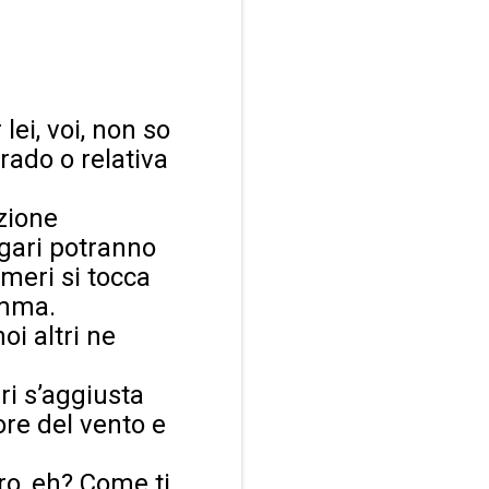
lei, voi, non so
rado o relativa
ezione
gari potranno
umeri si tocca
omma.
oi altri ne
ri s’aggiusta
ore del vento e
tro, eh? Come ti