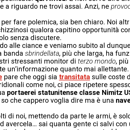
re a riguardo ne trovi assai. Anzi, ne
provo
per fare polemica, sia ben chiaro. Noi al
schizzinosi qualora capitino opportunità c
olo senza discutere.
do alle ciance e veniamo subito al dunque.
la banda
sbrindellata
, più che larga, ha fun
stri stressanti monitor di
terzo mondo
, pi
te un’informazione quanto mai allettante.
e
pare che oggi sia
transitata
sulle coste 
idionali come noi, ci piace ripetere spess
tua
portaerei statunitense classe Nimitz U
n so che cappero voglia dire ma è una
nave
ti di noi, mettendo da parte le armi, è so
Ad avercela… sai quanta gente ci salvi con 