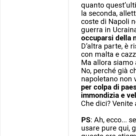
quanto quest’ulti
la seconda, allet
coste di Napoli n
guerra in Ucraina
occuparsi della 
D’altra parte, è 
con malta e cazzu
Ma allora siamo a
No, perché già c
napoletano non v
per colpa di paes
immondizia e vel
Che dici? Venite
PS
: Ah, ecco... 
usare pure qui, g