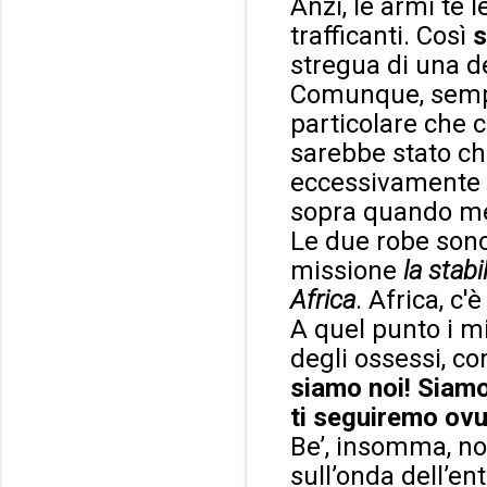
Anzi, le armi te 
trafficanti. Così
s
stregua di una d
Comunque, sempre
particolare che c
sarebbe stato chi
eccessivamente i
sopra quando met
Le due robe sono
missione
la stabi
Africa
. Africa, c'
A quel punto i m
degli ossessi, c
siamo noi! Siamo i
ti seguiremo ovu
Be’, insomma, non
sull’onda dell’en