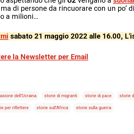
o aspettando che gli
U2
vengano a
suona
, ma di persone da rincuorare con un po’ 
no a milioni…
rmi
sabato 21 maggio 2022 alle 16.00, L'is
evere la Newsletter per Email
vasione dell'Ucraina
storie di migranti
storie di pace
storie 
ie per riflettere
storie sull'Africa
storie sulla guerra