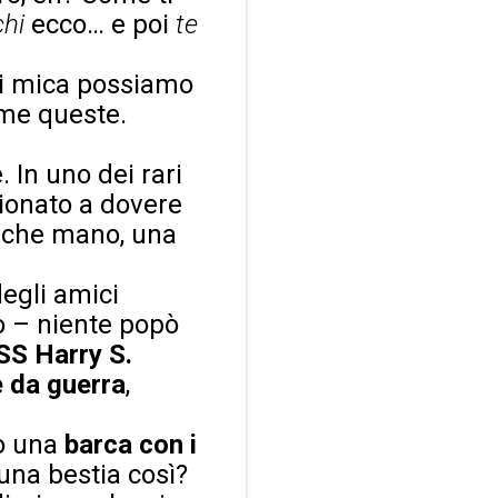
chi
ecco… e poi
te
tri mica possiamo
ome queste.
 In uno dei rari
zionato a dovere
ù che mano, una
degli amici
o – niente popò
SS Harry S.
 da guerra
,
lo una
barca con i
una bestia così?