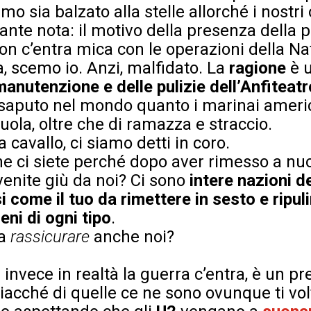
mo sia balzato alla stelle allorché i nostri
tante nota: il motivo della presenza della p
on c’entra mica con le operazioni della Na
, scemo io. Anzi, malfidato. La
ragione
è 
manutenzione e delle pulizie dell’Anfiteatr
risaputo nel mondo quanto i marinai americ
ola, oltre che di ramazza e straccio.
 cavallo, ci siamo detti in coro.
he ci siete perché dopo aver rimesso a nuo
enite giù da noi? Ci sono
intere nazioni 
i come il tuo da rimettere in sesto e ripul
eni di ogni tipo
.
 a
rassicurare
anche noi?
se invece in realtà la guerra c’entra, è un p
iacché di quelle ce ne sono ovunque ti vol