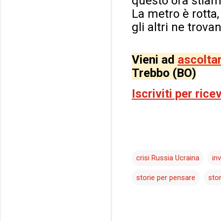
questo ora stiam
La metro è rotta
gli altri ne trova
Vieni ad
ascolta
Trebbo (BO)
Iscriviti per ric
crisi Russia Ucraina
in
storie per pensare
stor
C
o