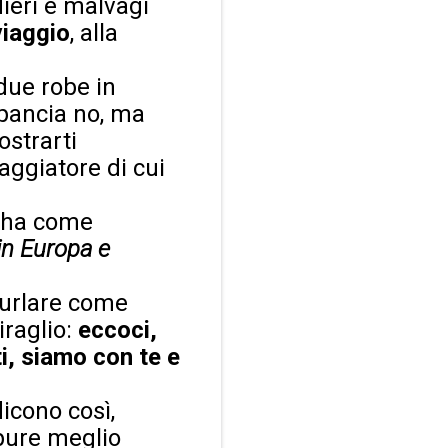
dieri e malvagi
viaggio
, alla
due robe in
 pancia no, ma
ostrarti
aggiatore di cui
i ha come
 in Europa e
 urlare come
iraglio:
eccoci,
ati, siamo con te e
icono così,
 pure meglio