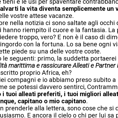
le tieni e le usi per spaventare contrabban
alvarti la vita diventa semplicemente un 
elle vostre attese vacanze.
 nella notizia ci sono saltate agli occhi 
i hanno riempito il cuore e la fantasia. La
edere troppo, vero? E non è il caso di dim
ngordo con la fortuna. Lo sa bene ogni vi
te piede su una delle vostre coste.
 le seguenti: primo, la suddetta portaere
lità marittima e rassicurare Alleati e Partner
è scritto proprio Africa, eh?
iei compagni e io abbiamo preso subito a
ome se potessi davvero sentirci, Contramm
 tuoi alleati preferiti, i tuoi migliori alle
nque, capitano o mio capitano
.
 prenderle alla lettera, sono cose che si d
tusiasmo. E ancora il cielo o chi per lui sa