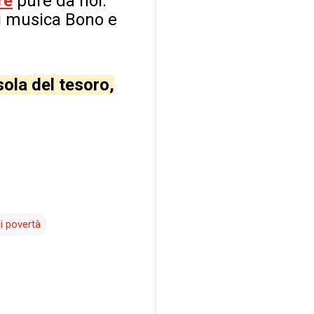
re
pure da noi.
di musica Bono e
ola del tesoro,
di povertà