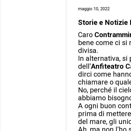
maggio 10, 2022
Storie e Notizie
Caro
Contrammir
bene come ci si 
divisa.
In alternativa, s
dell’
Anfiteatro 
dirci come hanno 
chiamare o quale
No, perché il ciel
abbiamo bisogno
A ogni buon cont
prima di mettere 
del mare, gli uni
Ah, ma non l’ho 