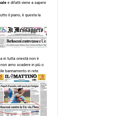
nale
e difatti viene a sapere
utto il piano, è questa la
a in tutta onestà non è
e non amo scadere in più o
tile bannamento in rete.