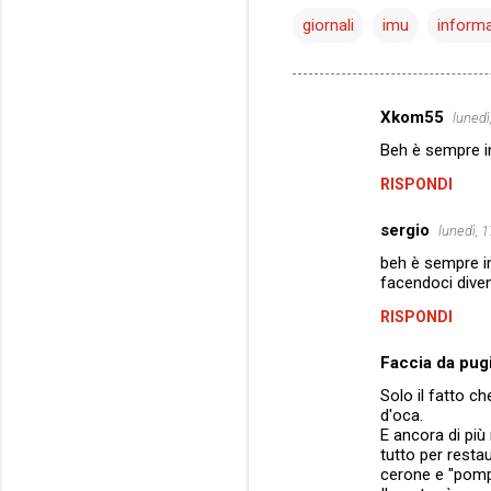
giornali
imu
inform
Xkom55
lunedì
C
Beh è sempre in
o
RISPONDI
m
m
sergio
lunedì, 
e
beh è sempre in
n
facendoci divent
t
RISPONDI
i
Faccia da pug
Solo il fatto c
d'oca.
E ancora di più 
tutto per rest
cerone e "pomp