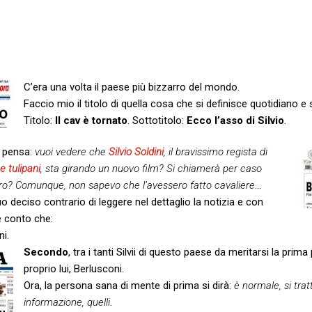
C’era una volta il paese più bizzarro del mondo.
Faccio mio il titolo di quella cosa che si definisce quotidiano e
Titolo:
Il cav è tornato
. Sottotitolo:
Ecco l’asso di Silvio
.
 pensa:
vuoi vedere che
Silvio Soldini
, il bravissimo regista di
e tulipani
, sta girando un nuovo film? Si chiamerà per caso
Libero? Comunque, non sapevo che l’avessero fatto cavaliere
…
uo deciso contrario di leggere nel dettaglio la notizia e con
e conto che:
ni.
Secondo
, tra i tanti Silvii di questo paese da meritarsi la prima
proprio lui, Berlusconi.
Ora, la persona sana di mente di prima si dirà:
è normale, si trat
informazione, quelli
.