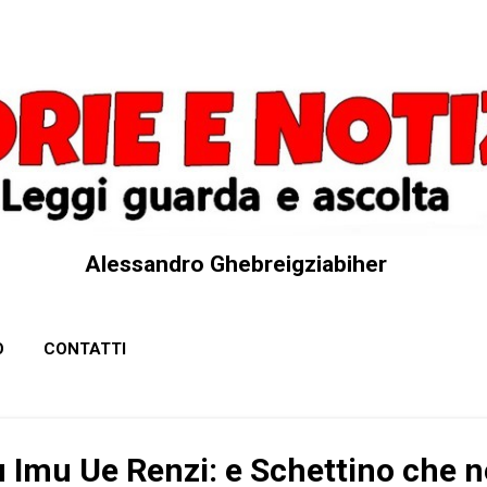
Passa ai contenuti principali
Alessandro Ghebreigziabiher
O
CONTATTI
u Imu Ue Renzi: e Schettino che 