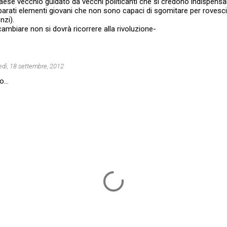
paese vecchio guidato da vecchi politicanti che si credono indispensa
arati elementi giovani che non sono capaci di sgomitare per rovesci
nzi).
ambiare non si dovrà ricorrere alla rivoluzione-
dì, 18 settembre, 2012
...