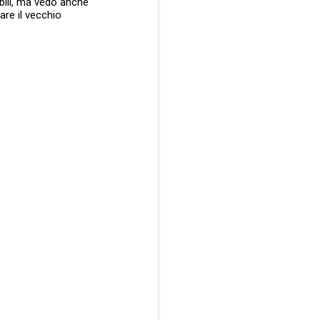
bili, ma vedo anche
are il vecchio