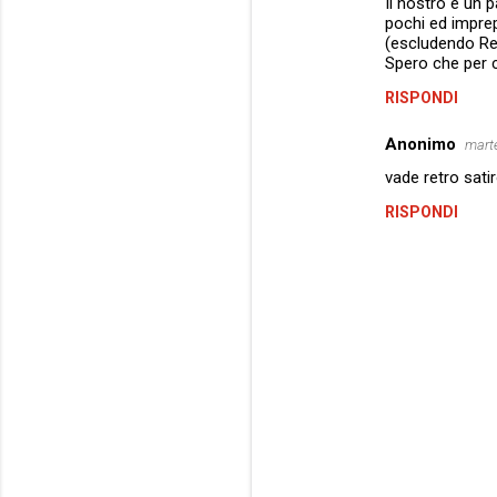
Il nostro è un 
pochi ed imprep
(escludendo Re
Spero che per c
RISPONDI
Anonimo
marte
vade retro satiro
RISPONDI