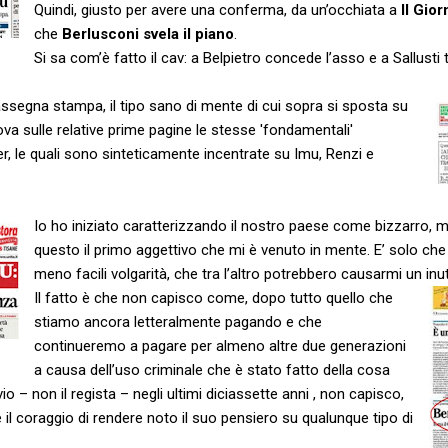
Quindi, giusto per avere una conferma, da un’occhiata a
Il Gior
che
Berlusconi svela il piano
.
Si sa com’è fatto il cav: a Belpietro concede l’asso e a Sallusti t
assegna stampa, il tipo sano di mente di cui sopra si sposta su
rova sulle relative prime pagine le stesse 'fondamentali'
er, le quali sono sinteticamente incentrate su Imu, Renzi e
Io ho iniziato caratterizzando il nostro paese come bizzarro, m
questo il primo aggettivo che mi è venuto in mente. E’ solo ch
meno facili volgarità, che tra l’altro potrebbero causarmi un inu
Il fatto è che non capisco come, dopo tutto quello che
stiamo ancora letteralmente pagando e che
continueremo a pagare per almeno altre due generazioni
a causa dell’uso criminale che è stato fatto della cosa
vio – non il regista – negli ultimi diciassette anni , non capisco,
il coraggio di rendere noto il suo pensiero su qualunque tipo di