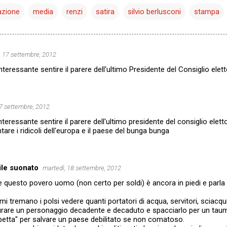
azione
media
renzi
satira
silvio berlusconi
stampa
, 17 settembre, 2012
teressante sentire il parere dell'ultimo Presidente del Consiglio el
17 settembre, 2012
teressante sentire il parere dell'ultimo presidente del consiglio el
are i ridicoli dell'europa e il paese del bunga bunga
ile suonato
martedì, 18 settembre, 2012
he questo povero uomo (non certo per soldi) è ancora in piedi e parla m
mi tremano i polsi vedere quanti portatori di acqua, servitori, sciacqu
aurare un personaggio decadente e decaduto e spacciarlo per un taum
etta" per salvare un paese debilitato se non comatoso.