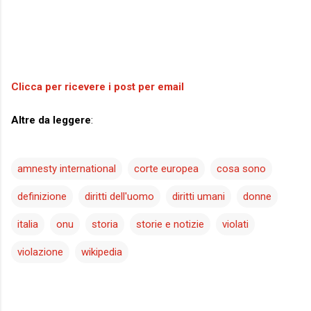
Clicca per ricevere i post per email
Altre da leggere
:
amnesty international
corte europea
cosa sono
definizione
diritti dell'uomo
diritti umani
donne
italia
onu
storia
storie e notizie
violati
violazione
wikipedia
C
o